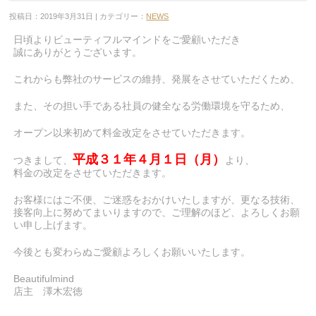
投稿日：2019年3月31日 | カテゴリー：
NEWS
日頃よりビューティフルマインドをご愛顧いただき
誠にありがとうございます。
これからも弊社のサービスの維持、発展をさせていただくため、
また、その担い手である社員の健全なる労働環境を守るため、
オープン以来初めて料金改定をさせていただきます。
平成３１年４月１日（月）
つきまして、
より、
料金の改定をさせていただきます。
お客様にはご不便、ご迷惑をおかけいたしますが、更なる技術、
接客向上に努めてまいりますので、ご理解のほど、よろしくお願
い申し上げます。
今後とも変わらぬご愛顧よろしくお願いいたします。
Beautifulmind
店主 澤木宏徳