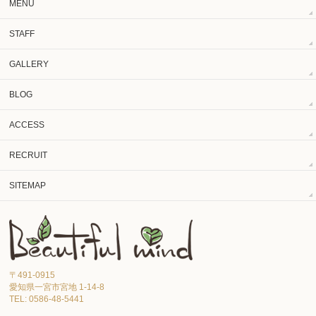
MENU
STAFF
GALLERY
BLOG
ACCESS
RECRUIT
SITEMAP
〒491-0915
愛知県一宮市宮地 1-14-8
TEL: 0586-48-5441