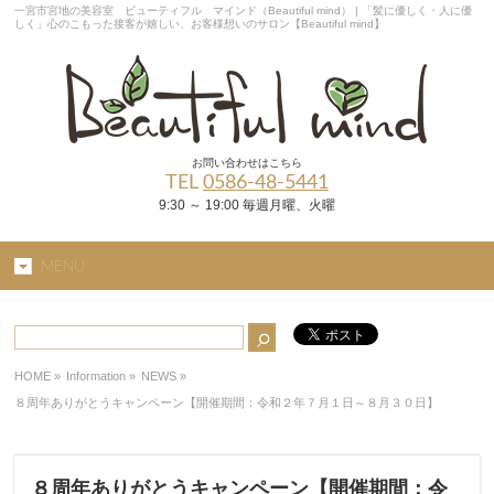
一宮市宮地の美容室 ビューティフル マインド（Beautiful mind） | 「髪に優しく・人に優
しく」心のこもった接客が嬉しい、お客様想いのサロン【Beautiful mind】
お問い合わせはこちら
TEL
0586-48-5441
9:30 ～ 19:00 毎週月曜、火曜
MENU
HOME
»
Information »
NEWS
»
８周年ありがとうキャンペーン【開催期間：令和２年７月１日～８月３０日】
８周年ありがとうキャンペーン【開催期間：令