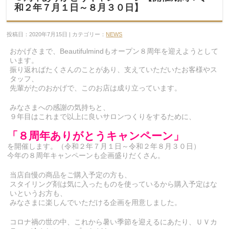
和２年７月１日～８月３０日】
投稿日：2020年7月15日 | カテゴリー：
NEWS
おかげさまで、Beautifulmindもオープン８周年を迎えようとして
います。
振り返ればたくさんのことがあり、支えていただいたお客様やス
タッフ、
先輩がたのおかげで、このお店は成り立っています。
みなさまへの感謝の気持ちと、
９年目はこれまで以上に良いサロンつくりをするために、
「８周年ありがとうキャンペーン」
を開催します。（令和２年７月１日～令和２年８月３０日）
今年の８周年キャンペーンも企画盛りだくさん。
当店自慢の商品をご購入予定の方も、
スタイリング剤は気に入ったものを使っているから購入予定はな
いというお方も、
みなさまに楽しんでいただける企画を用意しました。
コロナ禍の世の中、これから暑い季節を迎えるにあたり、ＵＶカ