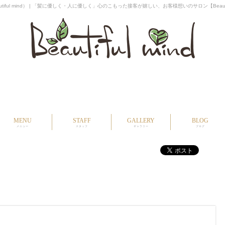
ul mind） | 「髪に優しく・人に優しく」心のこもった接客が嬉しい、お客様想いのサロン【Beautifu
MENU
STAFF
GALLERY
BLOG
メニュー
スタッフ
ギャラリー
ブログ