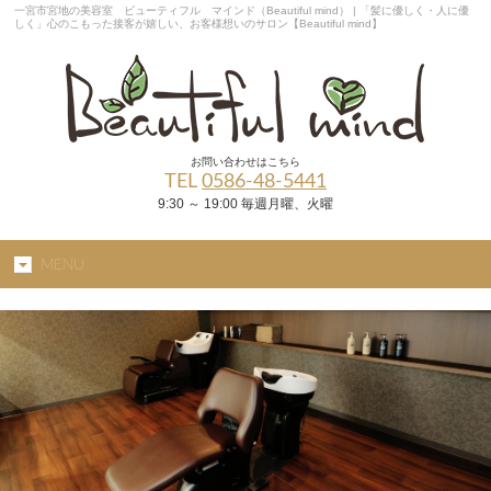
一宮市宮地の美容室 ビューティフル マインド（Beautiful mind） | 「髪に優しく・人に優
しく」心のこもった接客が嬉しい、お客様想いのサロン【Beautiful mind】
お問い合わせはこちら
TEL
0586-48-5441
9:30 ～ 19:00 毎週月曜、火曜
MENU